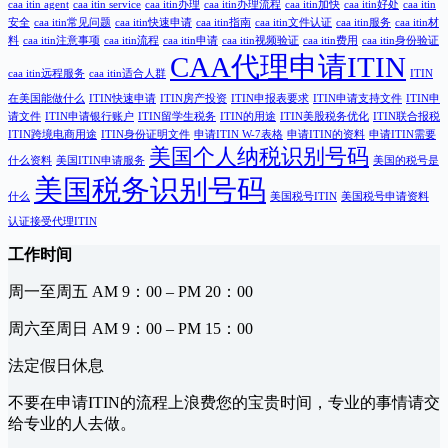
caa itin agent
caa itin service
caa itin办理
caa itin办理流程
caa itin加快
caa itin好处
caa itin
安全
caa itin常见问题
caa itin快速申请
caa itin指南
caa itin文件认证
caa itin服务
caa itin材
料
caa itin注意事项
caa itin流程
caa itin申请
caa itin视频验证
caa itin费用
caa itin身份验证
CAA代理申请ITIN
caa itin远程服务
caa itin适合人群
ITIN
在美国能做什么
ITIN快速申请
ITIN房产投资
ITIN申报表要求
ITIN申请支持文件
ITIN申
请文件
ITIN申请银行账户
ITIN留学生税务
ITIN的用途
ITIN美股税务优化
ITIN联合报税
ITIN跨境电商用途
ITIN身份证明文件
申请ITIN W-7表格
申请ITIN的资料
申请ITIN需要
美国个人纳税识别号码
什么资料
美国ITIN申请服务
美国的税号是
美国税务识别号码
什么
美国税号ITIN
美国税号申请资料
认证接受代理ITIN
工作时间
周一至周五 AM 9：00 – PM 20：00
周六至周日 AM 9：00 – PM 15：00
法定假日休息
不要在申请ITIN的流程上浪费您的宝贵时间，专业的事情请交
给专业的人去做。