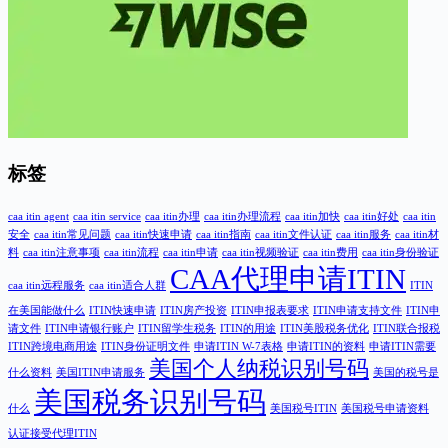
标签
caa itin agent
caa itin service
caa itin办理
caa itin办理流程
caa itin加快
caa itin好处
caa itin
安全
caa itin常见问题
caa itin快速申请
caa itin指南
caa itin文件认证
caa itin服务
caa itin材
料
caa itin注意事项
caa itin流程
caa itin申请
caa itin视频验证
caa itin费用
caa itin身份验证
CAA代理申请ITIN
caa itin远程服务
caa itin适合人群
ITIN
在美国能做什么
ITIN快速申请
ITIN房产投资
ITIN申报表要求
ITIN申请支持文件
ITIN申
请文件
ITIN申请银行账户
ITIN留学生税务
ITIN的用途
ITIN美股税务优化
ITIN联合报税
ITIN跨境电商用途
ITIN身份证明文件
申请ITIN W-7表格
申请ITIN的资料
申请ITIN需要
美国个人纳税识别号码
什么资料
美国ITIN申请服务
美国的税号是
美国税务识别号码
什么
美国税号ITIN
美国税号申请资料
认证接受代理ITIN