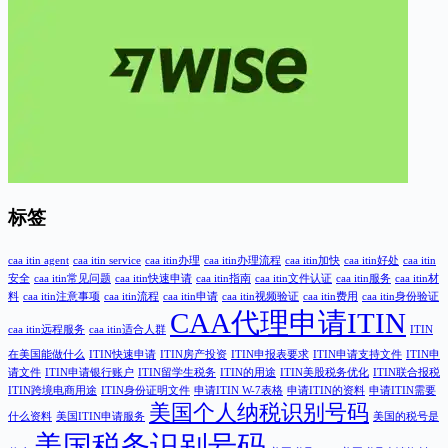
标签
caa itin agent
caa itin service
caa itin办理
caa itin办理流程
caa itin加快
caa itin好处
caa itin
安全
caa itin常见问题
caa itin快速申请
caa itin指南
caa itin文件认证
caa itin服务
caa itin材
料
caa itin注意事项
caa itin流程
caa itin申请
caa itin视频验证
caa itin费用
caa itin身份验证
CAA代理申请ITIN
caa itin远程服务
caa itin适合人群
ITIN
在美国能做什么
ITIN快速申请
ITIN房产投资
ITIN申报表要求
ITIN申请支持文件
ITIN申
请文件
ITIN申请银行账户
ITIN留学生税务
ITIN的用途
ITIN美股税务优化
ITIN联合报税
ITIN跨境电商用途
ITIN身份证明文件
申请ITIN W-7表格
申请ITIN的资料
申请ITIN需要
美国个人纳税识别号码
什么资料
美国ITIN申请服务
美国的税号是
美国税务识别号码